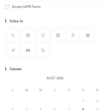
Accept GDPR Terms
Follow Us
Calendar
AOÛT 2026
L
M
M
J
V
S
D
1
2
3
4
5
6
7
8
9