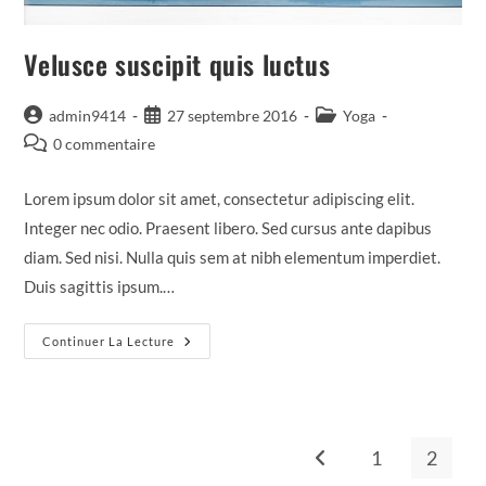
Velusce suscipit quis luctus
Auteur/autrice
Publication
Post
admin9414
27 septembre 2016
Yoga
de
publiée :
category:
Commentaires
0 commentaire
la
de
publication :
la
Lorem ipsum dolor sit amet, consectetur adipiscing elit.
publication :
Integer nec odio. Praesent libero. Sed cursus ante dapibus
diam. Sed nisi. Nulla quis sem at nibh elementum imperdiet.
Duis sagittis ipsum.…
Velusce
Continuer La Lecture
Suscipit
Quis
Luctus
1
2
Go to the previous page