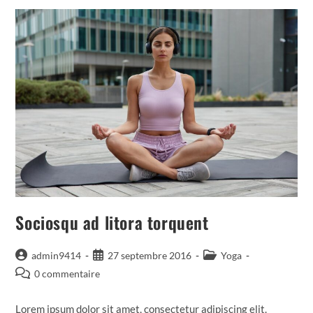
Sociosqu ad litora torquent
Auteur/autrice
Publication
Post
admin9414
27 septembre 2016
Yoga
de
publiée :
category:
Commentaires
0 commentaire
la
de
publication :
la
Lorem ipsum dolor sit amet, consectetur adipiscing elit.