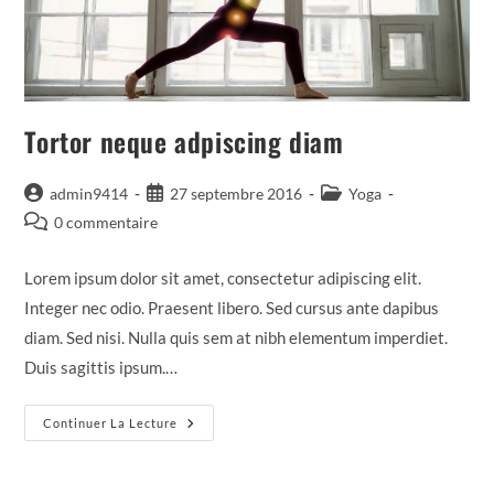
Tortor neque adpiscing diam
Auteur/autrice
Publication
Post
admin9414
27 septembre 2016
Yoga
de
publiée :
category:
Commentaires
0 commentaire
la
de
publication :
la
Lorem ipsum dolor sit amet, consectetur adipiscing elit.
publication :
Integer nec odio. Praesent libero. Sed cursus ante dapibus
diam. Sed nisi. Nulla quis sem at nibh elementum imperdiet.
Duis sagittis ipsum.…
Tortor
Continuer La Lecture
Neque
Adpiscing
Diam